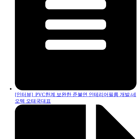
[인터뷰]_PVC한계 보완한 준불연 인테리어필름 개발-네
오텍 오태국대표