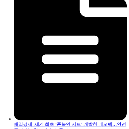
매일경제_세계 최초 ‘준불연 시트’ 개발한 네오텍…안전