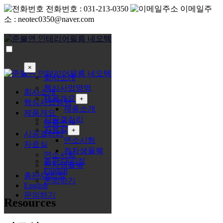
전화번호 :
031-213-0350
이메일주
소 :
neotec0350@naver.com
×
회사소개
핵심사업영역
회사소개
제품개요
+
핵심사업영역
제품소개
제품개요
시공갤러리
제품소개
자료실
+
시공갤러리
연소시험
자료실
전자샘플북
연소시험
총판/대리점
전자샘플북
English
총판/대리점
문의하기
English
문의하기
Resources